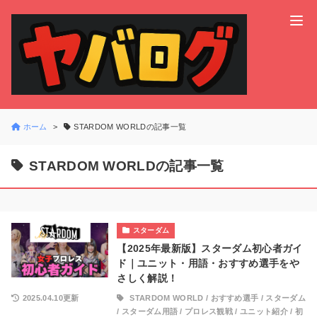
ホーム
STARDOM WORLDの記事一覧
STARDOM WORLDの記事一覧
スターダム
【2025年最新版】スターダム初心者ガイ
ド｜ユニット・用語・おすすめ選手をや
さしく解説！
2025.04.10更新
STARDOM WORLD
/
おすすめ選手
/
スターダム
/
スターダム用語
/
プロレス観戦
/
ユニット紹介
/
初