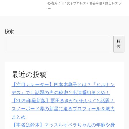
心者ガイド
/
女子プロレス
/
岩谷麻優
/
推しレスラ
ー
検索
検
索
最近の投稿
【注目ナレーター】四本木典子とは？『ヒルナン
デス』でも話題の声の秘密と出演番組まとめ！
【2025年最新版】冨田るきが“かわいい”と話題！
スノーボード界の新星に迫るプロフィール＆魅力
まとめ
【本名は鈴木】マッスルオペラちゃんの年齢や身