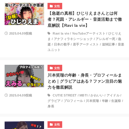
女性
【急逝の真相】ひじりえまさんとは何
者？死因・アレルギー・音楽活動まで徹
底解説【Ravi la vie】
2025.04.09投稿
Ravi la vie
/
YouTubeアーティスト
/
ひじりえ
ま
/
アナフィラキシーショック
/
アレルギー死
/
急
逝
/
日本の歌手
/
若手アーティスト
/
追悼記事
/
音楽
ユニット
女性
川本笑瑠の年齢・身長・プロフィールま
とめ｜グラビアはある？ファン注目の魅
力を徹底解説
2025.04.09投稿
CUTIE STREET
/
MBTI
/
かわいい
/
アイドル
/
グラビア
/
プロフィール
/
川本笑瑠
/
年齢
/
生誕祭
/
身長
女性