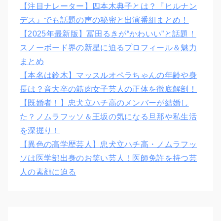
【注目ナレーター】四本木典子とは？『ヒルナン
デス』でも話題の声の秘密と出演番組まとめ！
【2025年最新版】冨田るきが“かわいい”と話題！
スノーボード界の新星に迫るプロフィール＆魅力
まとめ
【本名は鈴木】マッスルオペラちゃんの年齢や身
長は？音大卒の筋肉女子芸人の正体を徹底解剖！
【既婚者！】忠犬立ハチ高のメンバーが結婚し
た？ノムラフッソ＆王坂の気になる旦那や私生活
を深掘り！
【異色の高学歴芸人】忠犬立ハチ高・ノムラフッ
ソは医学部出身のお笑い芸人！医師免許を持つ芸
人の素顔に迫る