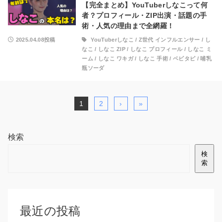
【完全まとめ】YouTuberしなこって何
者？プロフィール・ZIP出演・話題の手
術・人気の理由まで全網羅！
2025.04.08投稿
YouTuberしなこ
/
Z世代 インフルエンサー
/
し
なこ
/
しなこ ZIP
/
しなこ プロフィール
/
しなこ ミ
ーム
/
しなこ ワキガ
/
しなこ 手術
/
ベビタピ
/
哺乳
瓶ソーダ
1
2
›
»
検索
検
索
最近の投稿