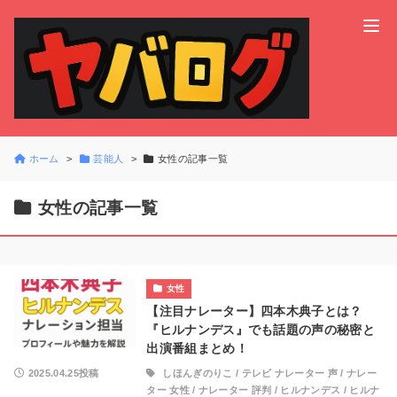
ホーム
芸能人
女性の記事一覧
女性の記事一覧
女性
【注目ナレーター】四本木典子とは？
『ヒルナンデス』でも話題の声の秘密と
出演番組まとめ！
2025.04.25投稿
しほんぎのりこ
/
テレビ ナレーター 声
/
ナレー
ター 女性
/
ナレーター 評判
/
ヒルナンデス
/
ヒルナ