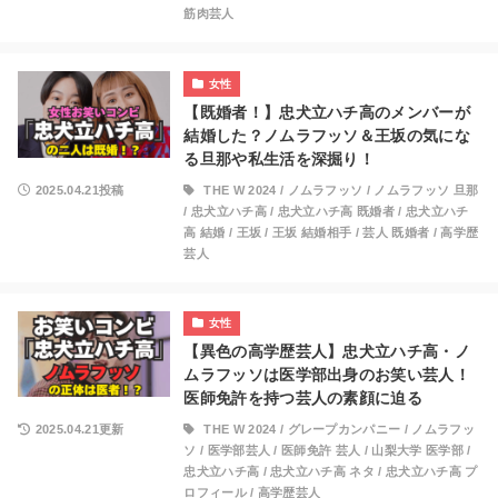
筋肉芸人
女性
【既婚者！】忠犬立ハチ高のメンバーが
結婚した？ノムラフッソ＆王坂の気にな
る旦那や私生活を深掘り！
2025.04.21投稿
THE W 2024
/
ノムラフッソ
/
ノムラフッソ 旦那
/
忠犬立ハチ高
/
忠犬立ハチ高 既婚者
/
忠犬立ハチ
高 結婚
/
王坂
/
王坂 結婚相手
/
芸人 既婚者
/
高学歴
芸人
女性
【異色の高学歴芸人】忠犬立ハチ高・ノ
ムラフッソは医学部出身のお笑い芸人！
医師免許を持つ芸人の素顔に迫る
2025.04.21更新
THE W 2024
/
グレープカンパニー
/
ノムラフッ
ソ
/
医学部芸人
/
医師免許 芸人
/
山梨大学 医学部
/
忠犬立ハチ高
/
忠犬立ハチ高 ネタ
/
忠犬立ハチ高 プ
ロフィール
/
高学歴芸人