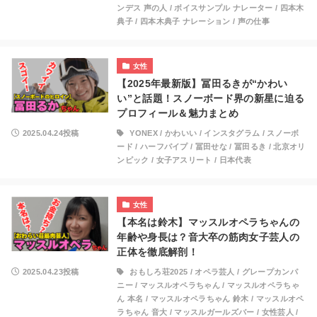
ンデス 声の人
/
ボイスサンプル ナレーター
/
四本木
典子
/
四本木典子 ナレーション
/
声の仕事
女性
【2025年最新版】冨田るきが“かわい
い”と話題！スノーボード界の新星に迫る
プロフィール＆魅力まとめ
2025.04.24投稿
YONEX
/
かわいい
/
インスタグラム
/
スノーボ
ード
/
ハーフパイプ
/
冨田せな
/
冨田るき
/
北京オリ
ンピック
/
女子アスリート
/
日本代表
女性
【本名は鈴木】マッスルオペラちゃんの
年齢や身長は？音大卒の筋肉女子芸人の
正体を徹底解剖！
2025.04.23投稿
おもしろ荘2025
/
オペラ芸人
/
グレープカンパ
ニー
/
マッスルオペラちゃん
/
マッスルオペラちゃ
ん 本名
/
マッスルオペラちゃん 鈴木
/
マッスルオペ
ラちゃん 音大
/
マッスルガールズバー
/
女性芸人
/