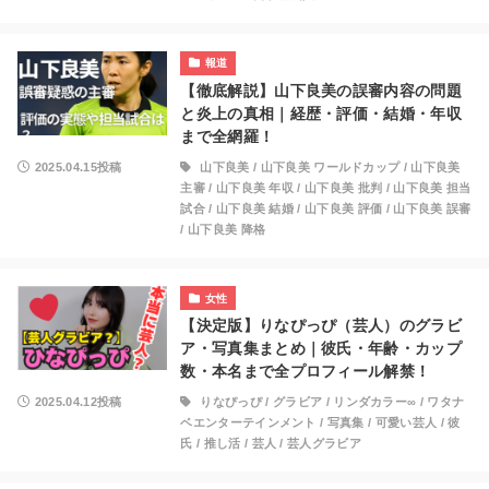
報道
【徹底解説】山下良美の誤審内容の問題
と炎上の真相｜経歴・評価・結婚・年収
まで全網羅！
2025.04.15投稿
山下良美
/
山下良美 ワールドカップ
/
山下良美
主審
/
山下良美 年収
/
山下良美 批判
/
山下良美 担当
試合
/
山下良美 結婚
/
山下良美 評価
/
山下良美 誤審
/
山下良美 降格
女性
【決定版】りなぴっぴ（芸人）のグラビ
ア・写真集まとめ｜彼氏・年齢・カップ
数・本名まで全プロフィール解禁！
2025.04.12投稿
りなぴっぴ
/
グラビア
/
リンダカラー∞
/
ワタナ
ベエンターテインメント
/
写真集
/
可愛い芸人
/
彼
氏
/
推し活
/
芸人
/
芸人グラビア