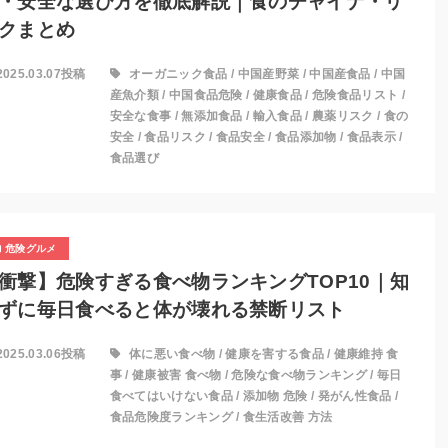
・安全な選び方を徹底解説｜食のチャイナ・リ
クまとめ
2025.03.07投稿
オーガニック食品
/
中国産野菜
/
中国産食品
/
中国
産魚介類
/
中国食品危険
/
健康食品
/
危険食品リスト
/
安全な食事
/
無添加食品
/
輸入食品
/
農薬リスク
/
食の
安全
/
食品リスク
/
食品安全
/
食品添加物
/
食品表示
/
食品選び
危険グルメ
衝撃】危険すぎる食べ物ランキングTOP10｜知
ずに毎日食べると体が壊れる禁断リスト
2025.03.06投稿
体に悪い食べ物
/
健康を害する食品
/
健康維持 食
事
/
健康被害 食べ物
/
危険な食べ物ランキング
/
毎日
食べてはいけない食品
/
添加物 危険
/
発がん性食品
/
食品危険度ランキング
/
食生活改善 方法