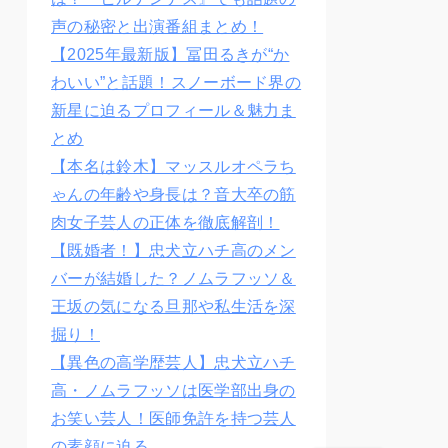
声の秘密と出演番組まとめ！
【2025年最新版】冨田るきが“か
わいい”と話題！スノーボード界の
新星に迫るプロフィール＆魅力ま
とめ
【本名は鈴木】マッスルオペラち
ゃんの年齢や身長は？音大卒の筋
肉女子芸人の正体を徹底解剖！
【既婚者！】忠犬立ハチ高のメン
バーが結婚した？ノムラフッソ＆
王坂の気になる旦那や私生活を深
掘り！
【異色の高学歴芸人】忠犬立ハチ
高・ノムラフッソは医学部出身の
お笑い芸人！医師免許を持つ芸人
の素顔に迫る