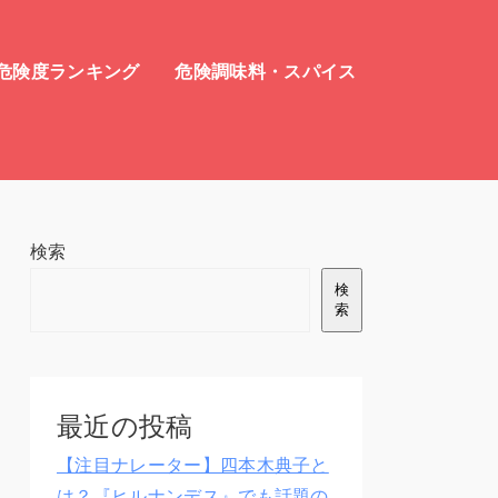
危険度ランキング
危険調味料・スパイス
検索
検
索
最近の投稿
【注目ナレーター】四本木典子と
は？『ヒルナンデス』でも話題の