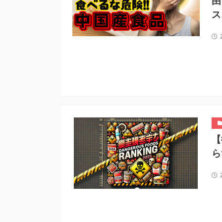
由
ス
【
ら