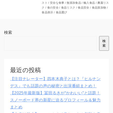
スト
/
安全な食事
/
無添加食品
/
輸入食品
/
農薬リス
ク
/
食の安全
/
食品リスク
/
食品安全
/
食品添加物
/
食品表示
/
食品選び
検索
検
索
最近の投稿
【注目ナレーター】四本木典子とは？『ヒルナン
デス』でも話題の声の秘密と出演番組まとめ！
【2025年最新版】冨田るきが“かわいい”と話題！
スノーボード界の新星に迫るプロフィール＆魅力
まとめ