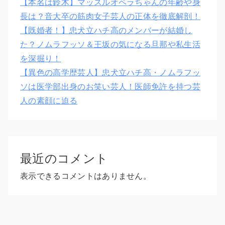
【本名は鈴木】マッスルオペラちゃんの年齢や身
長は？音大卒の筋肉女子芸人の正体を徹底解剖！
【既婚者！】忠犬立ハチ高のメンバーが結婚し
た？ノムラフッソ＆王坂の気になる旦那や私生活
を深掘り！
【異色の高学歴芸人】忠犬立ハチ高・ノムラフッ
ソは医学部出身のお笑い芸人！医師免許を持つ芸
人の素顔に迫る
最近のコメント
表示できるコメントはありません。