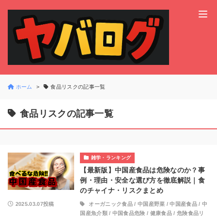
ホーム
食品リスクの記事一覧
食品リスクの記事一覧
雑学・ランキング
【最新版】中国産食品は危険なのか？事
例・理由・安全な選び方を徹底解説｜食
のチャイナ・リスクまとめ
2025.03.07投稿
オーガニック食品
/
中国産野菜
/
中国産食品
/
中
国産魚介類
/
中国食品危険
/
健康食品
/
危険食品リ