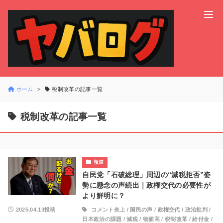
ホーム
税制改革の記事一覧
税制改革の記事一覧
報道
自民党「石破総理」周辺の“減税拒否”姿
勢に懸念の声続出｜政権交代の必要性が
より鮮明に？
2025.04.13投稿
コメント炎上
/
国民の声
/
政権交代
/
政治批判
/
日本政治の課題
/
減税
/
物価高
/
税制改革
/
給付金
/