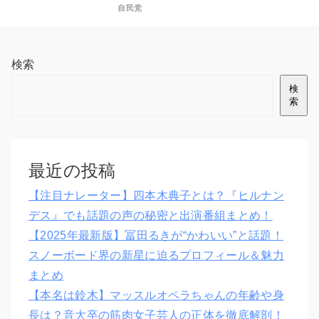
自民党
検索
検
索
最近の投稿
【注目ナレーター】四本木典子とは？『ヒルナン
デス』でも話題の声の秘密と出演番組まとめ！
【2025年最新版】冨田るきが“かわいい”と話題！
スノーボード界の新星に迫るプロフィール＆魅力
まとめ
【本名は鈴木】マッスルオペラちゃんの年齢や身
長は？音大卒の筋肉女子芸人の正体を徹底解剖！