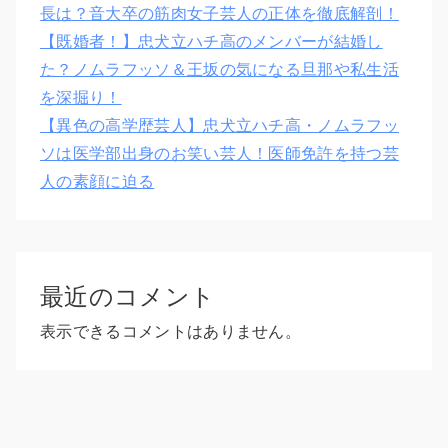
長は？音大卒の筋肉女子芸人の正体を徹底解剖！
【既婚者！】忠犬立ハチ高のメンバーが結婚し
た？ノムラフッソ＆王坂の気になる旦那や私生活
を深掘り！
【異色の高学歴芸人】忠犬立ハチ高・ノムラフッ
ソは医学部出身のお笑い芸人！医師免許を持つ芸
人の素顔に迫る
最近のコメント
表示できるコメントはありません。