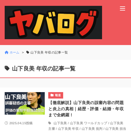
ホーム
山下良美 年収の記事一覧
山下良美 年収の記事一覧
報道
【徹底解説】山下良美の誤審内容の問題
と炎上の真相｜経歴・評価・結婚・年収
まで全網羅！
2025.04.15投稿
山下良美
/
山下良美 ワールドカップ
/
山下良美
主審
/
山下良美 年収
/
山下良美 批判
/
山下良美 担当