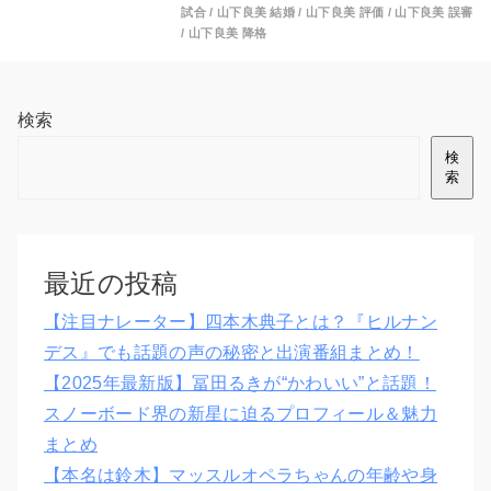
試合
/
山下良美 結婚
/
山下良美 評価
/
山下良美 誤審
/
山下良美 降格
検索
検
索
最近の投稿
【注目ナレーター】四本木典子とは？『ヒルナン
デス』でも話題の声の秘密と出演番組まとめ！
【2025年最新版】冨田るきが“かわいい”と話題！
スノーボード界の新星に迫るプロフィール＆魅力
まとめ
【本名は鈴木】マッスルオペラちゃんの年齢や身