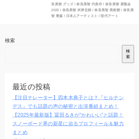
良美智 グッズ
/
奈良美智 代表作
/
奈良美智 展覧会
2025
/
奈良美智 米津玄師
/
奈良美智 美術館
/
奈良美
智 青森
/
日本人アーティスト
/
現代アート
検索
検
索
最近の投稿
【注目ナレーター】四本木典子とは？『ヒルナン
デス』でも話題の声の秘密と出演番組まとめ！
【2025年最新版】冨田るきが“かわいい”と話題！
スノーボード界の新星に迫るプロフィール＆魅力
まとめ