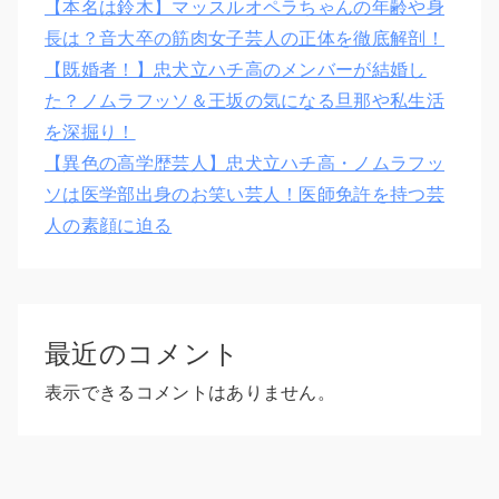
【本名は鈴木】マッスルオペラちゃんの年齢や身
長は？音大卒の筋肉女子芸人の正体を徹底解剖！
【既婚者！】忠犬立ハチ高のメンバーが結婚し
た？ノムラフッソ＆王坂の気になる旦那や私生活
を深掘り！
【異色の高学歴芸人】忠犬立ハチ高・ノムラフッ
ソは医学部出身のお笑い芸人！医師免許を持つ芸
人の素顔に迫る
最近のコメント
表示できるコメントはありません。