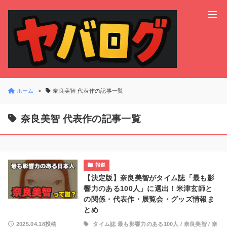
ホーム
奈良美智 代表作の記事一覧
奈良美智 代表作の記事一覧
報道
【決定版】奈良美智がタイム誌「最も影
響力のある100人」に選出！米津玄師と
の関係・代表作・展覧会・グッズ情報ま
とめ
2025.04.18投稿
タイム誌 最も影響力のある100人
/
奈良美智
/
奈